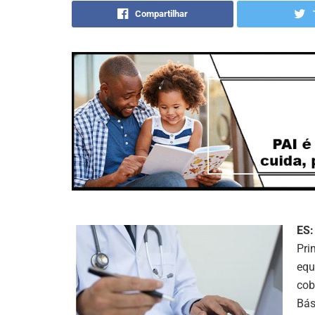
Compartilhar
ES:
Pri
equ
cob
Bás