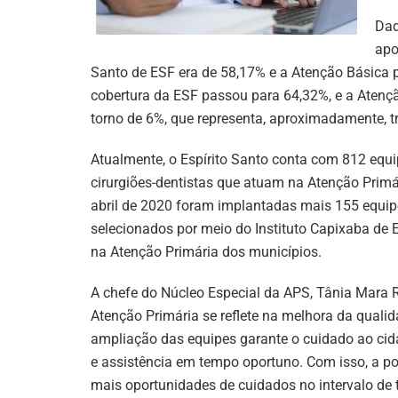
Dad
apo
Santo de ESF era de 58,17% e a Atenção Básica p
cobertura da ESF passou para 64,32%, e a Aten
torno de 6%, que representa, aproximadamente, t
Atualmente, o Espírito Santo conta com 812 equ
cirurgiões-dentistas que atuam na Atenção Primá
abril de 2020 foram implantadas mais 155 equip
selecionados por meio do Instituto Capixaba de 
na Atenção Primária dos municípios.
A chefe do Núcleo Especial da APS, Tânia Mara R
Atenção Primária se reflete na melhora da quali
ampliação das equipes garante o cuidado ao ci
e assistência em tempo oportuno. Com isso, a 
mais oportunidades de cuidados no intervalo de 