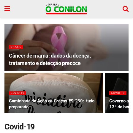
BRASIL
Câncer de mama: dados da doença,
tratamento e detecção precoce
COVID-19
COVID-19
Caminhada de Ação de Graças ES-230: tudo
Governo ant
preparado
13º de benef
Covid-19