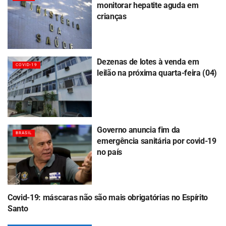
monitorar hepatite aguda em
crianças
Dezenas de lotes à venda em
COVID-19
leilão na próxima quarta-feira (04)
Governo anuncia fim da
BRASIL
emergência sanitária por covid-19
no país
Covid-19: máscaras não são mais obrigatórias no Espírito
COVID-19
Santo