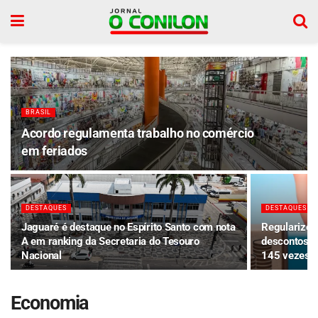
BRASIL
Acordo regulamenta trabalho no comércio
em feriados
DESTAQUES
DESTAQUES
Jaguaré é destaque no Espírito Santo com nota
Regularize 
A em ranking da Secretaria do Tesouro
descontos d
Nacional
145 vezes
Economia