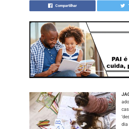
Compartilhar
JA
ado
cas
‘de
dia