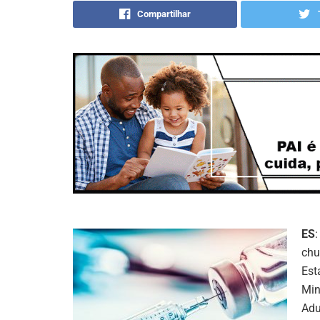
Compartilhar
ES
chu
Est
Min
Adu