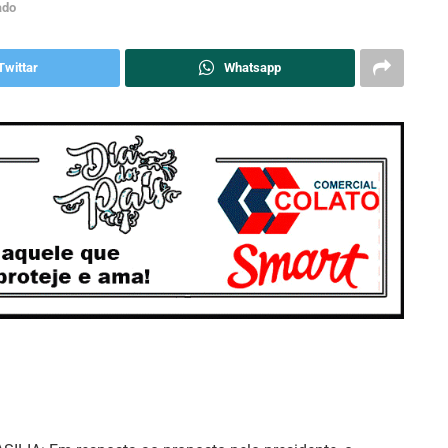
ado
Twittar
Whatsapp