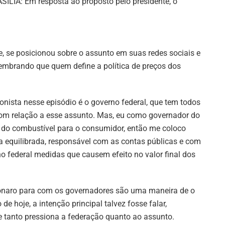
SILIA: Em resposta ao proposto pelo presidente, o
, se posicionou sobre o assunto em suas redes sociais e
lembrando que quem define a política de preços dos
onista nesse episódio é o governo federal, que tem todos
om relação a esse assunto. Mas, eu como governador do
o do combustível para o consumidor, então me coloco
a equilibrada, responsável com as contas públicas e com
o federal medidas que causem efeito no valor final dos
lsonaro para com os governadores são uma maneira de o
de hoje, a intenção principal talvez fosse falar,
e tanto pressiona a federação quanto ao assunto.