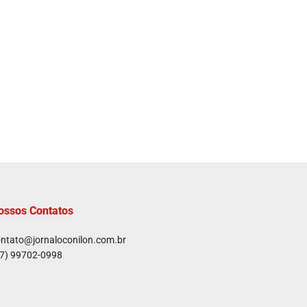
ossos Contatos
ntato@jornaloconilon.com.br
7) 99702-0998