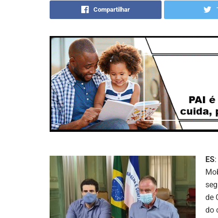
Compartilhar
ES
Mob
seg
de 
do 