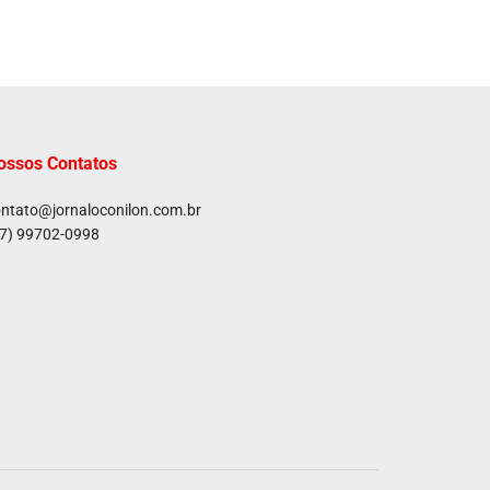
ossos Contatos
ntato@jornaloconilon.com.br
7) 99702-0998