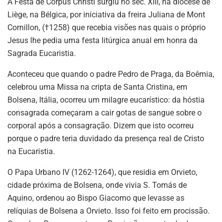
A Festa de Corpus Christi surgiu no séc. XIII, na diocese de
Liège, na Bélgica, por iniciativa da freira Juliana de Mont
Cornillon, (†1258) que recebia visões nas quais o próprio
Jesus lhe pedia uma festa litúrgica anual em honra da
Sagrada Eucaristia.
Aconteceu que quando o padre Pedro de Praga, da Boêmia,
celebrou uma Missa na cripta de Santa Cristina, em
Bolsena, Itália, ocorreu um milagre eucarístico: da hóstia
consagrada começaram a cair gotas de sangue sobre o
corporal após a consagração. Dizem que isto ocorreu
porque o padre teria duvidado da presença real de Cristo
na Eucaristia.
O Papa Urbano IV (1262-1264), que residia em Orvieto,
cidade próxima de Bolsena, onde vivia S. Tomás de
Aquino, ordenou ao Bispo Giacomo que levasse as
relíquias de Bolsena a Orvieto. Isso foi feito em procissão.