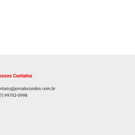
ossos Contatos
ntato@jornaloconilon.com.br
7) 99702-0998