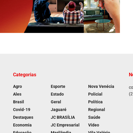
Categorias
N
Agro
Esporte
Nova Venécia
co
(2
Ales
Estado
Policial
Brasil
Geral
Política
Covid-19
Jaguaré
Regional
Destaques
JC BRASÍLIA
Saúde
Economia
JC Empresarial
Vídeo
Educação
Marilândia
Vila Valério