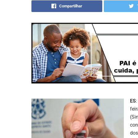
Compartilhar
ES
:
fei
(Si
con
dos