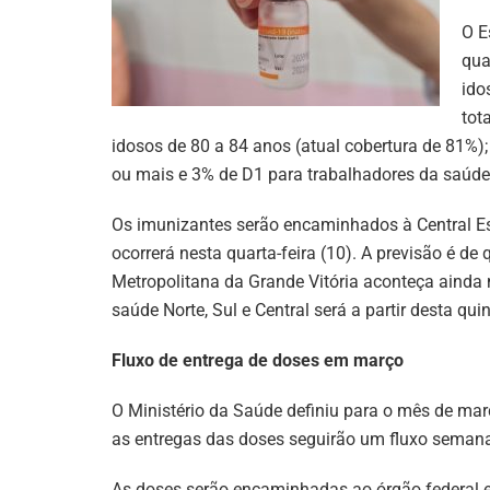
O E
qua
ido
tot
idosos de 80 a 84 anos (atual cobertura de 81%
ou mais e 3% de D1 para trabalhadores da saúde,
Os imunizantes serão encaminhados à Central Es
ocorrerá nesta quarta-feira (10). A previsão é de
Metropolitana da Grande Vitória aconteça ainda ne
saúde Norte, Sul e Central será a partir desta quin
Fluxo de entrega de doses em março
O Ministério da Saúde definiu para o mês de mar
as entregas das doses seguirão um fluxo semana
As doses serão encaminhadas ao órgão federal en