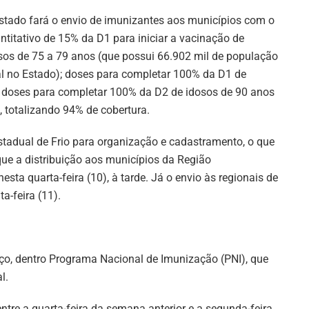
stado fará o envio de imunizantes aos municípios com o
ntitativo de 15% da D1 para iniciar a vacinação de
sos de 75 a 79 anos (que possui 66.902 mil de população
al no Estado); doses para completar 100% da D1 de
); doses para completar 100% da D2 de idosos de 90 anos
 totalizando 94% de cobertura.
tadual de Frio para organização e cadastramento, o que
 que a distribuição aos municípios da Região
sta quarta-feira (10), à tarde. Já o envio às regionais de
ta-feira (11).
ço, dentro Programa Nacional de Imunização (PNI), que
l.
tre a quarta-feira da semana anterior e a segunda-feira