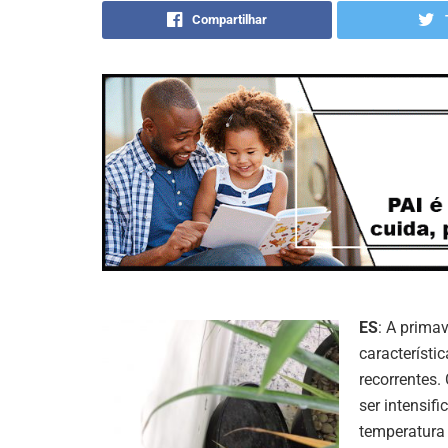
Compartilhar
ES
: A prima
característi
recorrentes.
ser intensif
temperatura 