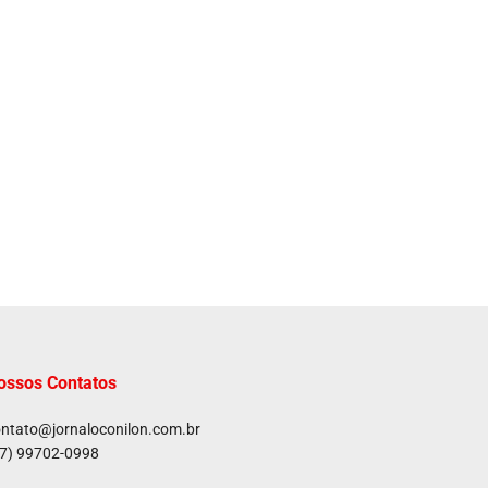
ossos Contatos
ntato@jornaloconilon.com.br
7) 99702-0998