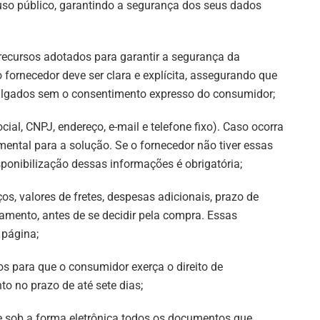
so público, garantindo a segurança dos seus dados
recursos adotados para garantir a segurança da
 fornecedor deve ser clara e explícita, assegurando que
ulgados sem o consentimento expresso do consumidor;
ocial, CNPJ, endereço, e-mail e telefone fixo). Caso ocorra
ental para a solução. Se o fornecedor não tiver essas
sponibilização dessas informações é obrigatória;
os, valores de fretes, despesas adicionais, prazo de
amento, antes de se decidir pela compra. Essas
 página;
s para que o consumidor exerça o direito de
o no prazo de até sete dias;
e sob a forma eletrônica todos os documentos que