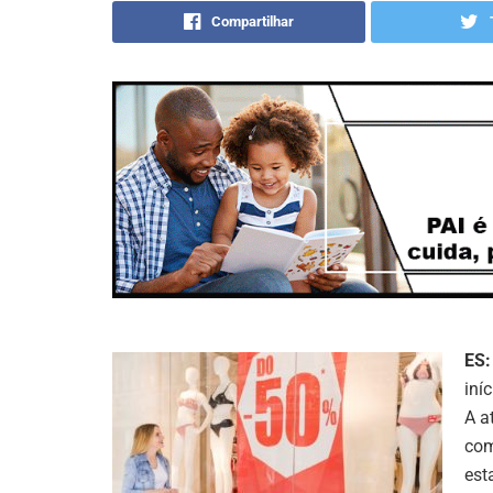
Compartilhar
ES:
iní
A a
com
est