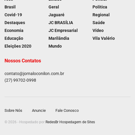
Brasil
Geral
Política
Covid-19
Jaguaré
Regional
Destaques
JC BRASÍLIA
Saúde
Economia
JC Empresarial
Vídeo
Educação
Marilândia
Vila Valério
Eleições 2020
Mundo
Nossos Contatos
contato@jornaloconilon.com.br
(27) 99702-0998
Sobre Nós
Anuncie
Fale Conosco
© 2026 - Hospedado por
RedesBr Hospedagem de Sites