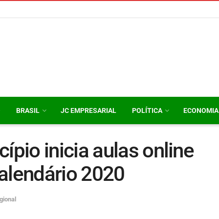
O
BRASIL
JC EMPRESARIAL
POLÍTICA
ECONOMIA
io inicia aulas online
alendário 2020
gional