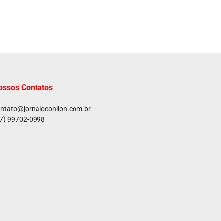
ossos Contatos
ntato@jornaloconilon.com.br
7) 99702-0998