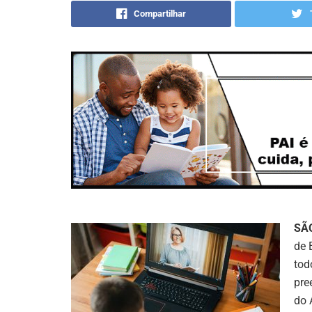
Compartilhar
SÃ
de 
tod
pre
do 