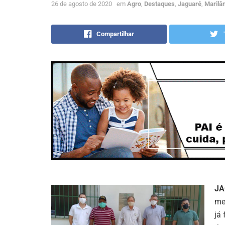
26 de agosto de 2020
em
Agro
,
Destaques
,
Jaguaré
,
Marilâ
Compartilhar
JA
me
já