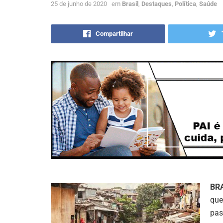
25 de junho de 2020
em
Brasil
,
Destaques
,
Política
,
Saúde
Compartilhar
BR
que
pas