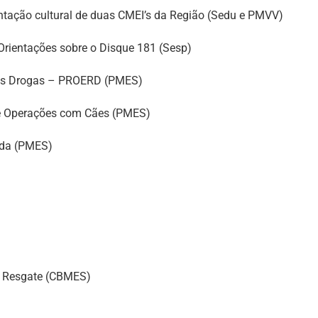
ntação cultural de duas CMEI’s da Região (Sedu e PMVV)
 Orientações sobre o Disque 181 (Sesp)
a as Drogas – PROERD (PMES)
e Operações com Cães (PMES)
ada (PMES)
e Resgate (CBMES)