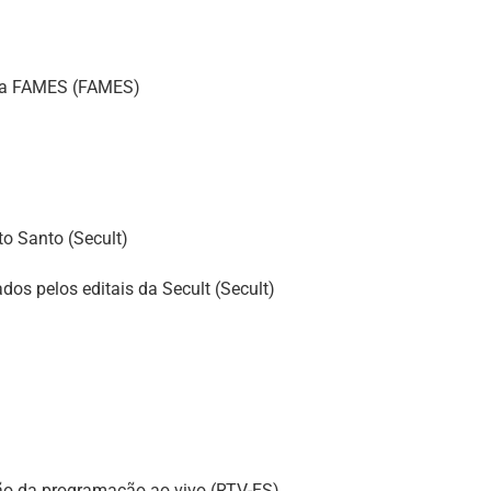
da FAMES (FAMES)
to Santo (Secult)
dos pelos editais da Secult (Secult)
ão da programação ao vivo (RTV-ES)