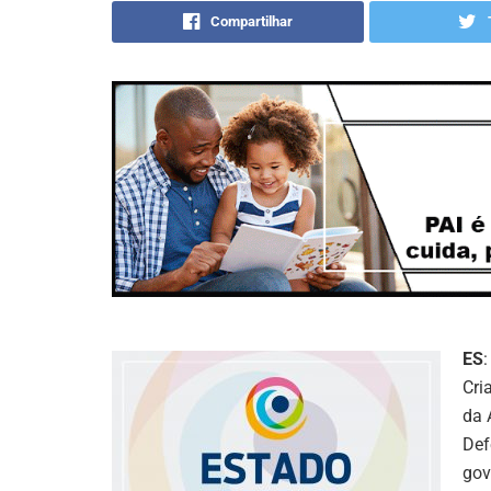
Compartilhar
ES
Cri
da 
Def
gov