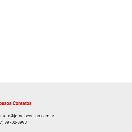
ossos Contatos
ntato@jornaloconilon.com.br
7) 99702-0998