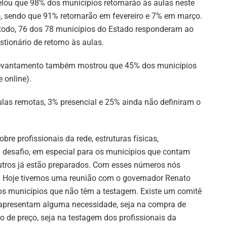
elou que 98% dos municípios retornarão às aulas neste
, sendo que 91% retornarão em fevereiro e 7% em março.
todo, 76 dos 78 municípios do Estado responderam ao
stionário de retorno às aulas.
evantamento também mostrou que 45% dos municípios
 online).
las remotas, 3% presencial e 25% ainda não definiram o
re profissionais da rede, estruturas físicas,
m desafio, em especial para os municípios que contam
utros já estão preparados. Com esses números nós
s. Hoje tivemos uma reunião com o governador Renato
 os municípios que não têm a testagem. Existe um comitê
 apresentam alguma necessidade, seja na compra de
o de preço, seja na testagem dos profissionais da