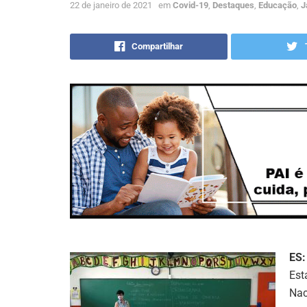
22 de janeiro de 2021
em
Covid-19
,
Destaques
,
Educação
,
J
Compartilhar
ES:
Est
Nac