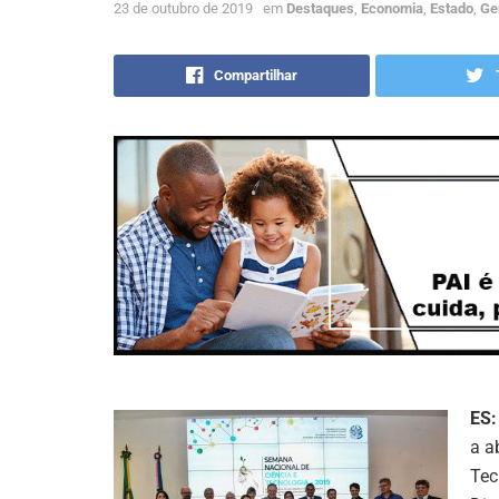
23 de outubro de 2019
em
Destaques
,
Economia
,
Estado
,
Ge
Compartilhar
ES:
a a
Tec