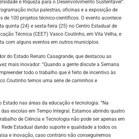
ersidade e Riqueza para o Desenvolvimento Sustentável”.
rogramação inclui palestras, oficinas e a exposição de
s de 100 projetos técnico-científicos. O evento acontece
ta quinta (24) e sexta-feira (25) no Centro Estadual de
cação Técnica (CEET) Vasco Coutinho, em Vila Velha, e
ta com alguns eventos em outros municípios.
nador do Estado Renato Casagrande, que destacou as
ez mais inovador: “Quando a gente discute a Semana
reender todo o trabalho que é feito de incentivo às
co Coutinho temos uma série de caminhos e
o Estado nas áreas da educação e tecnologia: “Na
das escolas em Tempo Integral. Estamos abrindo quatro
trabalho de Ciência e Tecnologia não pode ser apenas em
a Rede Estadual dando suporte e qualidade a todos os
isa e inovação, caso contrário não conseguiremos