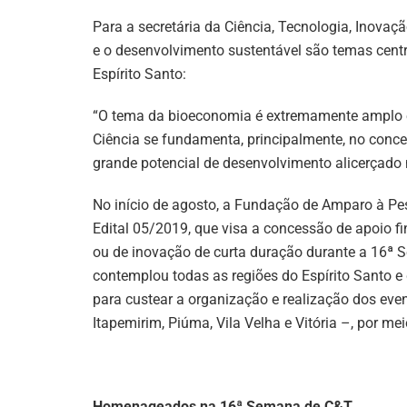
Para a secretária da Ciência, Tecnologia, Inovaç
e o desenvolvimento sustentável são temas cent
Espírito Santo:
“O tema da bioeconomia é extremamente amplo e
Ciência se fundamenta, principalmente, no concei
grande potencial de desenvolvimento alicerçado 
No início de agosto, a Fundação de Amparo à Pes
Edital 05/2019, que visa a concessão de apoio fi
ou de inovação de curta duração durante a 16ª S
contemplou todas as regiões do Espírito Santo e 
para custear a organização e realização dos eve
Itapemirim, Piúma, Vila Velha e Vitória –, por mei
Homenageados na 16ª Semana de C&T