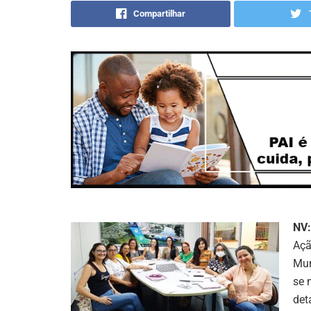
Compartilhar
NV:
Açã
Mun
se 
det