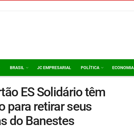
O
BRASIL
JC EMPRESARIAL
POLÍTICA
ECONOMIA
rtão ES Solidário têm
o para retirar seus
as do Banestes