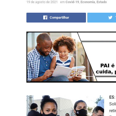
19 de agosto de 2021
em
Covid-19
,
Economia
,
Estado
Compartilhar
ES
Sol
ret