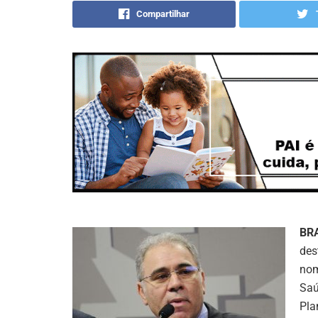
Compartilhar
BR
des
nom
Saú
Pla