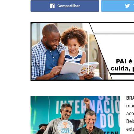
Compartilhar
BRA
mun
aco
Bel
ext