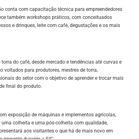
ção conta com capacitação técnica para empreendedores
rece também workshops práticos, com conceituados
ressos e drinques, leite com café, degustações e os mais
orra do café, desde mercado e tendências até curvas e
co voltados para produtores, mestres de torra,
ssionais do setor com o objetivo de aprender e trocar mais
de final do produto.
com exposição de máquinas e implementos agrícolas,
r uma colheita e uma pós-colheita com qualidade,
presentará aos visitantes o que há de mais novo em
 presente durante a SIC.