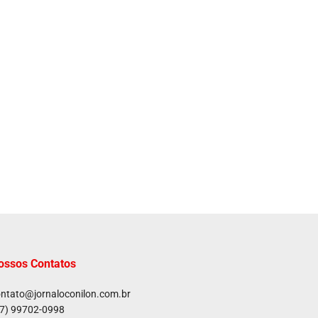
ossos Contatos
ntato@jornaloconilon.com.br
7) 99702-0998