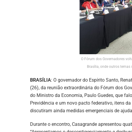
O Fórum dos Governadores volta 
Brasília, onde outros temas
BRASÍLIA
: O governador do Espírito Santo, Rena
(26), da reunião extraordinária do Fórum dos Gov
do Ministro da Economia, Paulo Guedes, que falou
Previdência e um novo pacto federativo, itens d
discutiram ainda medidas emergenciais de ajuda
Durante o encontro, Casagrande apresentou quatr
“Apresentamos o descontigenciamento e desburoc