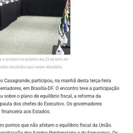
a se reunir no próximo dia 23 de abril, em
 serão escolhidos para serem debatidos.
to Casagrande, participou, na manhã desta terça-feira
ernadores, em Brasília-DF. O encontro teve a participação
 sobre o plano de equilíbrio fiscal, a reforma da
a pauta dos chefes do Executivo. Os governadores
 financeira aos Estados.
o pontos que não afetam o equilíbrio fiscal da União.
ratização dos fundos Penitenciário e de Segurança. Os