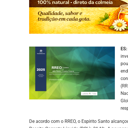
ES:
inv
pou
end
con
(RR
Nac
Glo
res
De acordo com o RREO, o Espírito Santo alcanço