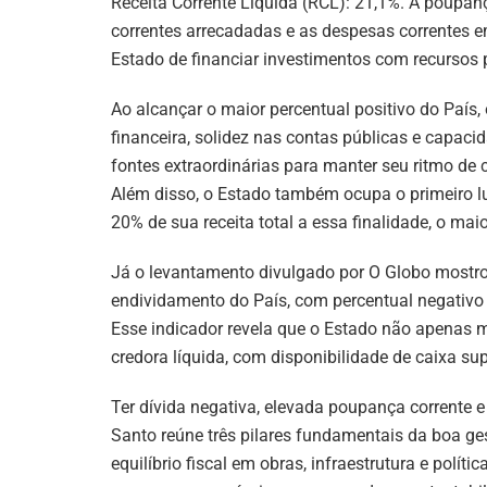
Receita Corrente Líquida (RCL): 21,1%. A poupanç
correntes arrecadadas e as despesas correntes 
Estado de financiar investimentos com recursos 
Ao alcançar o maior percentual positivo do País
financeira, solidez nas contas públicas e capaci
fontes extraordinárias para manter seu ritmo de c
Além disso, o Estado também ocupa o primeiro lu
20% de sua receita total a essa finalidade, o ma
Já o levantamento divulgado por O Globo mostrou
endividamento do País, com percentual negativo d
Esse indicador revela que o Estado não apenas 
credora líquida, com disponibilidade de caixa sup
Ter dívida negativa, elevada poupança corrente e 
Santo reúne três pilares fundamentais da boa ge
equilíbrio fiscal em obras, infraestrutura e políti