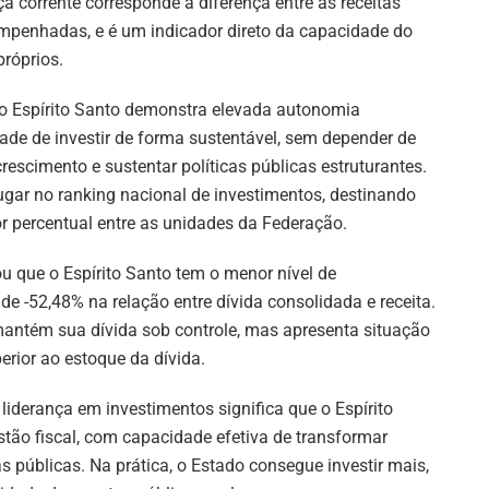
a corrente corresponde à diferença entre as receitas
empenhadas, e é um indicador direto da capacidade do
próprios.
, o Espírito Santo demonstra elevada autonomia
dade de investir de forma sustentável, sem depender de
rescimento e sustentar políticas públicas estruturantes.
gar no ranking nacional de investimentos, destinando
ior percentual entre as unidades da Federação.
 que o Espírito Santo tem o menor nível de
e -52,48% na relação entre dívida consolidada e receita.
mantém sua dívida sob controle, mas apresenta situação
erior ao estoque da dívida.
liderança em investimentos significa que o Espírito
stão fiscal, com capacidade efetiva de transformar
cas públicas. Na prática, o Estado consegue investir mais,