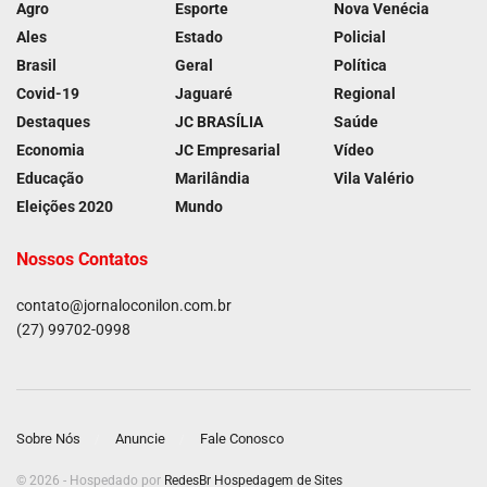
Agro
Esporte
Nova Venécia
Ales
Estado
Policial
Brasil
Geral
Política
Covid-19
Jaguaré
Regional
Destaques
JC BRASÍLIA
Saúde
Economia
JC Empresarial
Vídeo
Educação
Marilândia
Vila Valério
Eleições 2020
Mundo
Nossos Contatos
contato@jornaloconilon.com.br
(27) 99702-0998
Sobre Nós
Anuncie
Fale Conosco
© 2026 - Hospedado por
RedesBr Hospedagem de Sites