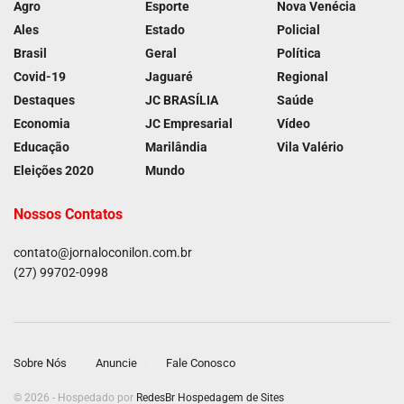
Agro
Esporte
Nova Venécia
Ales
Estado
Policial
Brasil
Geral
Política
Covid-19
Jaguaré
Regional
Destaques
JC BRASÍLIA
Saúde
Economia
JC Empresarial
Vídeo
Educação
Marilândia
Vila Valério
Eleições 2020
Mundo
Nossos Contatos
contato@jornaloconilon.com.br
(27) 99702-0998
Sobre Nós
Anuncie
Fale Conosco
© 2026 - Hospedado por
RedesBr Hospedagem de Sites