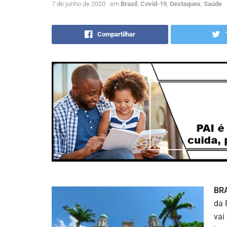
7 de junho de 2020
em
Brasil
,
Covid-19
,
Destaques
,
Saúde
Compartilhar
BR
da 
vai