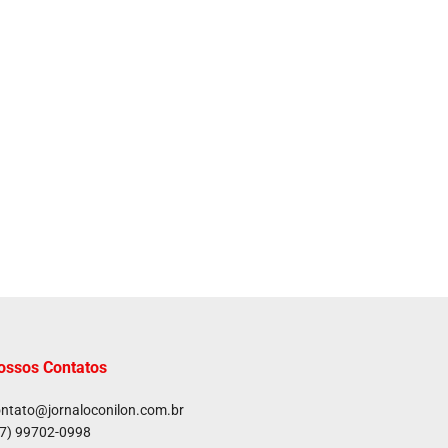
ossos Contatos
ntato@jornaloconilon.com.br
7) 99702-0998