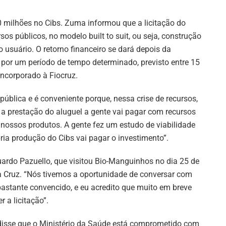
 milhões no Cibs. Zuma informou que a licitação do
os públicos, no modelo built to suit, ou seja, construção
o usuário. O retorno financeiro se dará depois da
por um período de tempo determinado, previsto entre 15
incorporado à Fiocruz.
blica e é conveniente porque, nessa crise de recursos,
 a prestação do aluguel a gente vai pagar com recursos
s nossos produtos. A gente fez um estudo de viabilidade
pria produção do Cibs vai pagar o investimento”.
ardo Pazuello, que visitou Bio-Manguinhos no dia 25 de
a Cruz. “Nós tivemos a oportunidade de conversar com
 bastante convencido, e eu acredito que muito em breve
 a licitação”.
 disse que o Ministério da Saúde está comprometido com