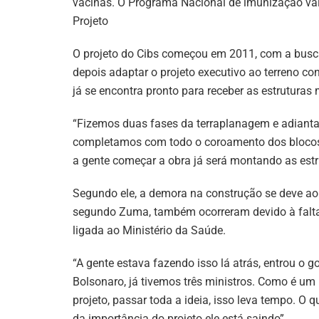
vacinas. O Programa Nacional de imunização va
Projeto
O projeto do Cibs começou em 2011, com a busca 
depois adaptar o projeto executivo ao terreno co
já se encontra pronto para receber as estruturas 
“Fizemos duas fases da terraplanagem e adiant
completamos com todo o coroamento dos blocos e 
a gente começar a obra já será montando as estr
Segundo ele, a demora na construção se deve ao
segundo Zuma, também ocorreram devido à falta d
ligada ao Ministério da Saúde.
“A gente estava fazendo isso lá atrás, entrou o g
Bolsonaro, já tivemos três ministros. Como é um
projeto, passar toda a ideia, isso leva tempo. O
da importância do projeto ele está saindo”.