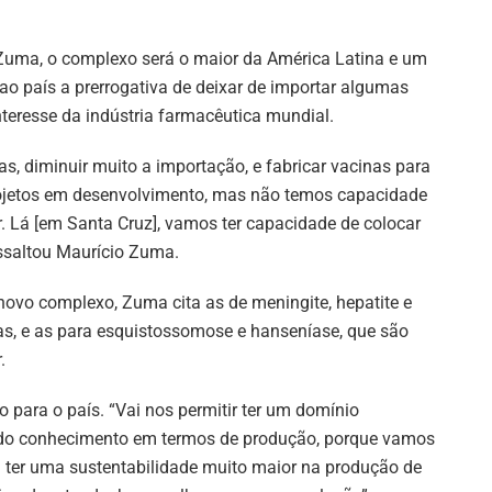
Zuma, o complexo será o maior da América Latina e um
 país a prerrogativa de deixar de importar algumas
nteresse da indústria farmacêutica mundial.
as, diminuir muito a importação, e fabricar vacinas para
ojetos em desenvolvimento, mas não temos capacidade
r. Lá [em Santa Cruz], vamos ter capacidade de colocar
essaltou Maurício Zuma.
novo complexo, Zuma cita as de meningite, hepatite e
das, e as para esquistossomose e hanseníase, que são
.
 para o país. “Vai nos permitir ter um domínio
ra do conhecimento em termos de produção, porque vamos
sil ter uma sustentabilidade muito maior na produção de