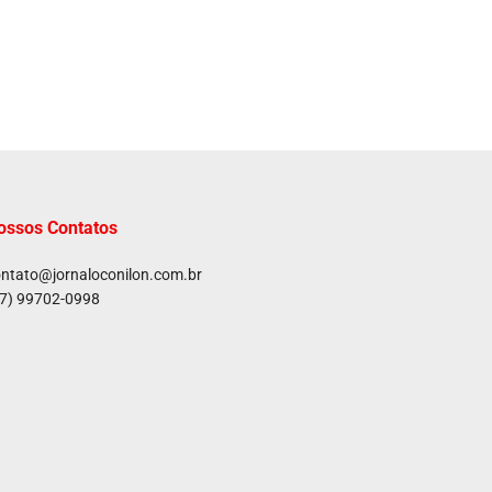
ossos Contatos
ntato@jornaloconilon.com.br
7) 99702-0998