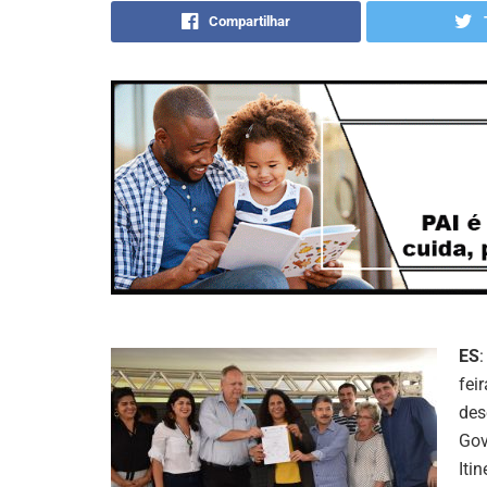
Compartilhar
ES
:
fei
des
Gov
Iti