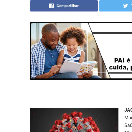
Compartilhar
JA
Mun
Saú