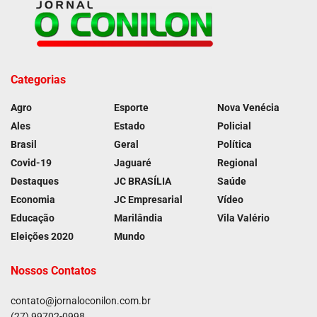
Categorias
Agro
Esporte
Nova Venécia
Ales
Estado
Policial
Brasil
Geral
Política
Covid-19
Jaguaré
Regional
Destaques
JC BRASÍLIA
Saúde
Economia
JC Empresarial
Vídeo
Educação
Marilândia
Vila Valério
Eleições 2020
Mundo
Nossos Contatos
contato@jornaloconilon.com.br
(27) 99702-0998