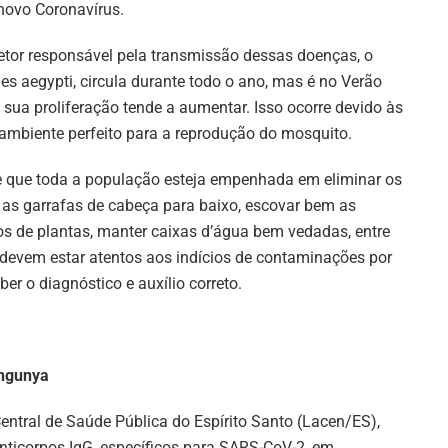
novo Coronavírus.
etor responsável pela transmissão dessas doenças, o
es aegypti, circula durante todo o ano, mas é no Verão
 sua proliferação tende a aumentar. Isso ocorre devido às
ambiente perfeito para a reprodução do mosquito.
nte que toda a população esteja empenhada em eliminar os
 as garrafas de cabeça para baixo, escovar bem as
hos de plantas, manter caixas d’água bem vedadas, entre
 devem estar atentos aos indícios de contaminações por
er o diagnóstico e auxílio correto.
ungunya
entral de Saúde Pública do Espírito Santo (Lacen/ES),
nticorpos IgG, específicos para SARS-CoV-2, em