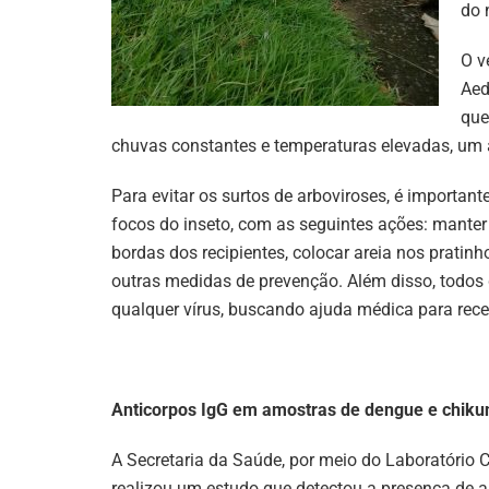
do 
O v
Aed
que
chuvas constantes e temperaturas elevadas, um 
Para evitar os surtos de arboviroses, é importa
focos do inseto, com as seguintes ações: manter
bordas dos recipientes, colocar areia nos pratin
outras medidas de prevenção. Além disso, todos
qualquer vírus, buscando ajuda médica para receb
Anticorpos IgG em amostras de dengue e chik
A Secretaria da Saúde, por meio do Laboratório C
realizou um estudo que detectou a presença de a