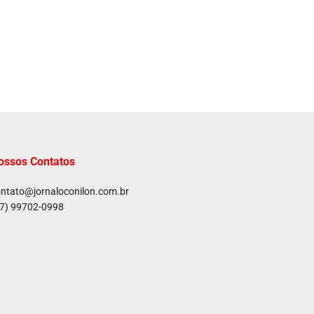
ossos Contatos
ntato@jornaloconilon.com.br
7) 99702-0998