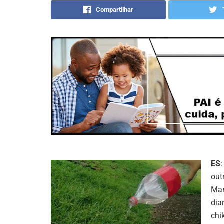
Compartilhar
ES
out
Man
dia
chi