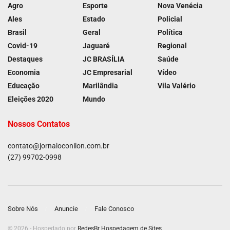
Agro
Esporte
Nova Venécia
Ales
Estado
Policial
Brasil
Geral
Política
Covid-19
Jaguaré
Regional
Destaques
JC BRASÍLIA
Saúde
Economia
JC Empresarial
Vídeo
Educação
Marilândia
Vila Valério
Eleições 2020
Mundo
Nossos Contatos
contato@jornaloconilon.com.br
(27) 99702-0998
Sobre Nós
Anuncie
Fale Conosco
© 2026 - Hospedado por
RedesBr Hospedagem de Sites