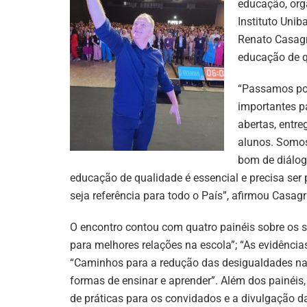
educação, org
Instituto Unib
Renato Casag
educação de q
“Passamos por
importantes p
abertas, entr
alunos. Somo
bom de diálo
educação de qualidade é essencial e precisa ser
seja referência para todo o País”, afirmou Casag
O encontro contou com quatro painéis sobre os 
para melhores relações na escola”; “As evidênci
“Caminhos para a redução das desigualdades na R
formas de ensinar e aprender”. Além dos painéi
de práticas para os convidados e a divulgação da