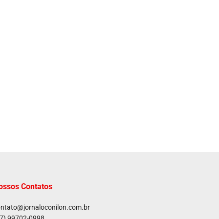
ossos Contatos
ntato@jornaloconilon.com.br
7) 99702-0998