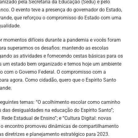
anizado pela Secretaria da Educação (Sedu) e pelo
anco. O evento teve a presença do governador do Estado,
rande, que reforçou o compromisso do Estado com uma
ualidade.
 momentos difíceis durante a pandemia e vocês foram
ara superarmos os desafios: mantendo as escolas
egando as atividades e fornecendo cestas básicas para os
s um estado bem organizado e temos hoje um ambiente
go com o Governo Federal. O compromisso com a
 para agora. Como cidadão, quero que o Espírito Santo
rande.
seguintes temas: “O acolhimento escolar como caminho
as das desigualdades na educação do Espírito Santo”;
ede Estadual de Ensino”; e “Cultura Digital: novas
s, o encontro promoveu dinâmicas de compartilhamento
s diretrizes e planejamento estratégico para 2023.