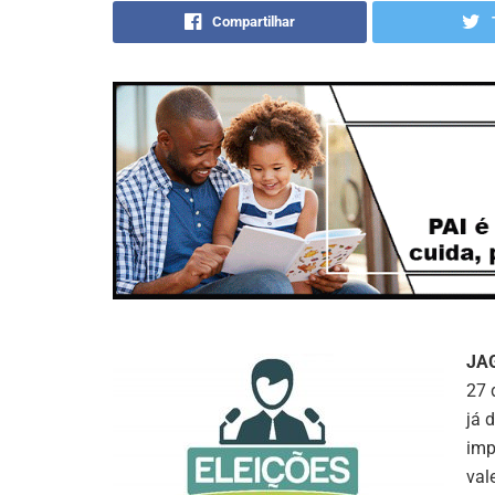
Compartilhar
JA
27 
já 
imp
val