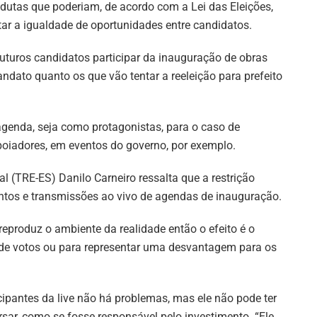
dutas que poderiam, de acordo com a Lei das Eleições,
tar a igualdade de oportunidades entre candidatos.
uturos candidatos participar da inauguração de obras
andato quanto os que vão tentar a reeleição para prefeito
agenda, seja como protagonistas, para o caso de
poiadores, em eventos do governo, por exemplo.
al (TRE-ES) Danilo Carneiro ressalta que a restrição
tos e transmissões ao vivo de agendas de inauguração.
reproduz o ambiente da realidade então o efeito é o
a de votos ou para representar uma desvantagem para os
cipantes da live não há problemas, mas ele não pode ter
rsar, como se fosse responsável pelo investimento. “Ele