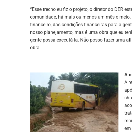
“Esse trecho eu fiz o projeto, o diretor do DER es
comunidade, há mais ou menos um mês e meio. A
financeiro, das condições financeiras para a gen
nosso planejamento, mas é uma obra que eu tenho
gente possa executá-la. Não posso fazer uma afi
obra.
A m
A r
apó
chu
aco
tra
mor
em 