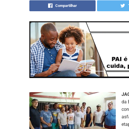
Compartilhar
JA
da 
con
asf
eta