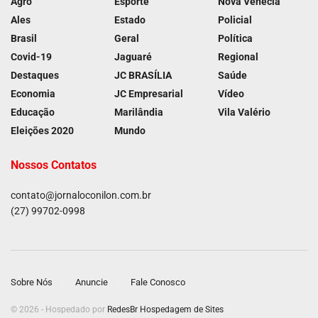
Agro
Esporte
Nova Venécia
Ales
Estado
Policial
Brasil
Geral
Política
Covid-19
Jaguaré
Regional
Destaques
JC BRASÍLIA
Saúde
Economia
JC Empresarial
Vídeo
Educação
Marilândia
Vila Valério
Eleições 2020
Mundo
Nossos Contatos
contato@jornaloconilon.com.br
(27) 99702-0998
Sobre Nós
Anuncie
Fale Conosco
© 2026 - Hospedado por
RedesBr Hospedagem de Sites