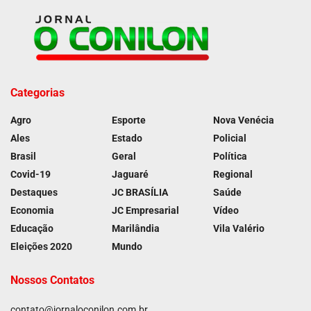
Categorias
Agro
Esporte
Nova Venécia
Ales
Estado
Policial
Brasil
Geral
Política
Covid-19
Jaguaré
Regional
Destaques
JC BRASÍLIA
Saúde
Economia
JC Empresarial
Vídeo
Educação
Marilândia
Vila Valério
Eleições 2020
Mundo
Nossos Contatos
contato@jornaloconilon.com.br