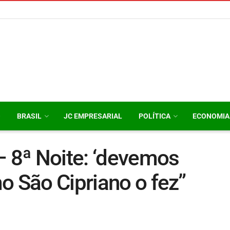
O
BRASIL
JC EMPRESARIAL
POLÍTICA
ECONOMIA
– 8ª Noite: ‘devemos
o São Cipriano o fez”