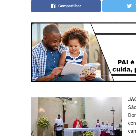
Compartilhar
JA
São
Dom
con
cam