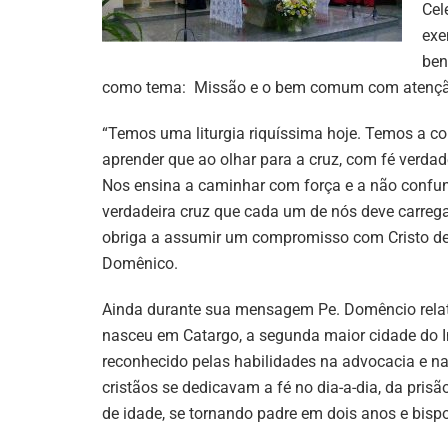
Cel
exe
ben
como tema: Missão e o bem comum com atenção 
“Temos uma liturgia riquíssima hoje. Temos a 
aprender que ao olhar para a cruz, com fé verda
Nos ensina a caminhar com força e a não confun
verdadeira cruz que cada um de nós deve carregar
obriga a assumir um compromisso com Cristo de 
Domênico.
Ainda durante sua mensagem Pe. Domêncio relato
nasceu em Catargo, a segunda maior cidade do 
reconhecido pelas habilidades na advocacia e na
cristãos se dedicavam a fé no dia-a-dia, da prisã
de idade, se tornando padre em dois anos e bisp