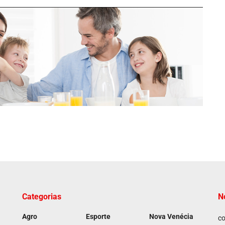
Categorias
N
Agro
Esporte
Nova Venécia
co