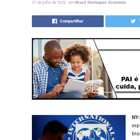
27 de julho de 2022
em
Brasil
,
Destaques
,
Economia
Compartilhar
NY:
exp
bra