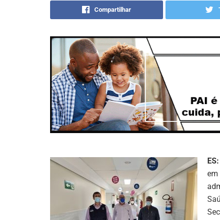
Compartilhar
ES:
em 
adm
Saú
Sec