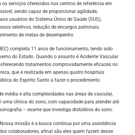
 os serviços oferecidos nos centros de referência em
sível, sendo capaz de proporcionar agilidade,
 aos usuários do Sistema Único de Saúde (SUS),
essos seletivos, redução de encargos patronais,
primento de metas de desempenho.
(HEC) completa 11 anos de funcionamento, tendo sido
erno do Estado. Quando o assunto é Acidente Vascular
do, oferecendo tratamentos comprovadamente eficazes no
ica, que é realizada em apenas quatro hospitais
ública do Espírito Santo a fazer o procedimento.
de média e alta complexidades nas áreas de vascular,
ui uma clínica do sono, com capacidade para atender até
issonografia – exame que investiga distúrbios do sono.
a. Nossa missão é a busca contínua por uma assistência
dos colaboradores, afinal são eles quem fazem desse