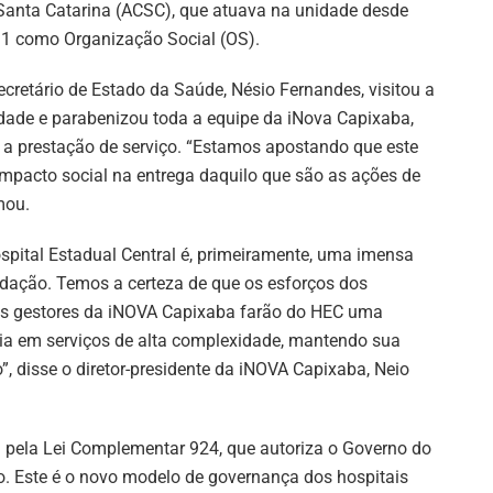
Santa Catarina (ACSC), que atuava na unidade desde
1 como Organização Social (OS).
ecretário de Estado da Saúde, Nésio Fernandes, visitou a
dade e parabenizou toda a equipe da iNova Capixaba,
a prestação de serviço. “Estamos apostando que este
impacto social na entrega daquilo que são as ações de
mou.
spital Estadual Central é, primeiramente, uma imensa
ndação. Temos a certeza de que os esforços dos
dos gestores da iNOVA Capixaba farão do HEC uma
cia em serviços de alta complexidade, mantendo sua
”, disse o diretor-presidente da iNOVA Capixaba, Neio
 pela Lei Complementar 924, que autoriza o Governo do
do. Este é o novo modelo de governança dos hospitais