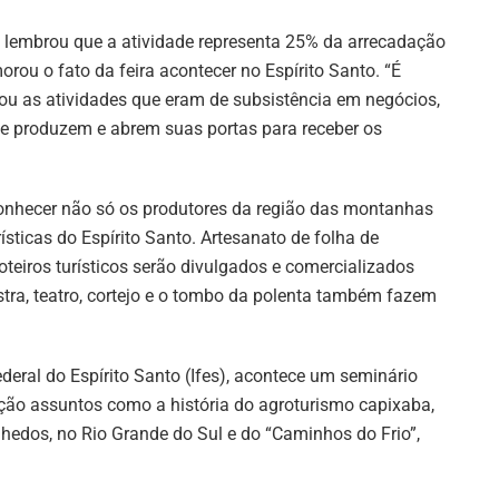
a, lembrou que a atividade representa 25% da arrecadação
u o fato da feira acontecer no Espírito Santo. “É
ou as atividades que eram de subsistência em negócios,
ue produzem e abrem suas portas para receber os
conhecer não só os produtores da região das montanhas
ticas do Espírito Santo. Artesanato de folha de
roteiros turísticos serão divulgados e comercializados
stra, teatro, cortejo e o tombo da polenta também fazem
Federal do Espírito Santo (Ifes), acontece um seminário
ção assuntos como a história do agroturismo capixaba,
inhedos, no Rio Grande do Sul e do “Caminhos do Frio”,