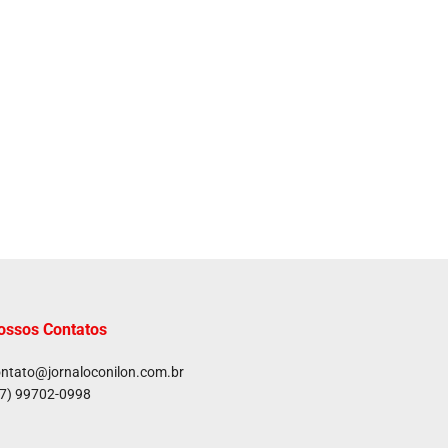
ossos Contatos
ntato@jornaloconilon.com.br
7) 99702-0998