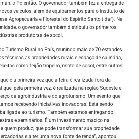
iman, o Polentão. O governador também fez a entrega de
novos veículos, além de equipamentos para o Instituto de
esa Agropecuária e Florestal do Espírito Santo (Idaf). Na
enidade, o governador também distribuiu os primeiros
dústrias produtoras de socol.
 do Turismo Rural no País, reunindo mais de 70 estandes.
 técnicas às propriedades rurais e espaço de culinária,
eitas como feijão tropeiro, risoto de socol, entre outros.
e é a primeira vez que a feira é realizada fora da
 que, pela primeira vez, é realizada na região Sudeste e
erço da agroindústria e do agroturismo. Um evento que
Estamos recebendo iniciativas inovadoras. Está sendo
xaba ligada ao turismo. Também estamos entregando
lestras e seminários. É um investimento maciço na
, de quem produz, que pode transformar sua propriedade
ercadorias e a ter uma nova fonte de renda”, apontou.