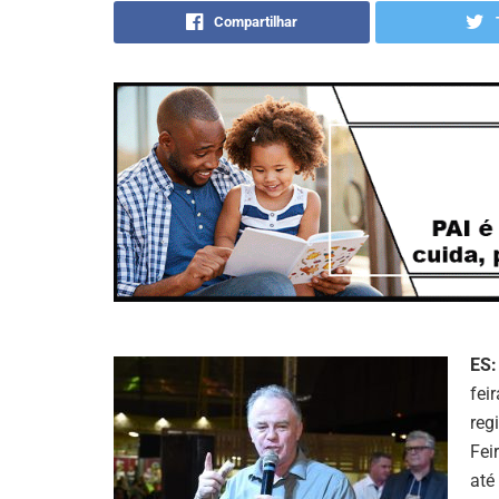
Compartilhar
ES:
fei
reg
Fei
até