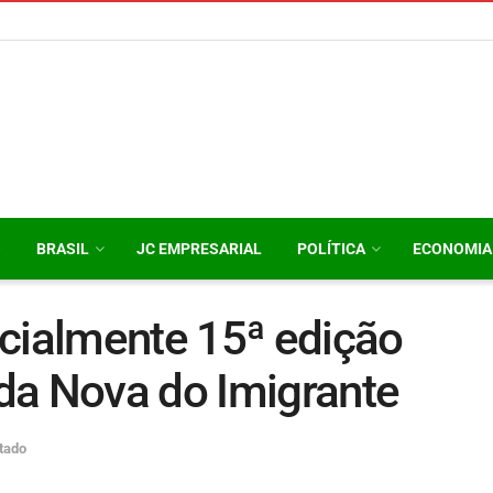
O
BRASIL
JC EMPRESARIAL
POLÍTICA
ECONOMIA
icialmente 15ª edição
da Nova do Imigrante
tado