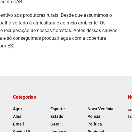
ção do CAR.
ncentivo aos produtores rurais. Desde que assumimos o
alho voltado à agricultura e ao meio ambiente. Os
 e recuperação de nossas florestas. Antes dessas chuvas
a e só conseguimos produzir água com a cobertura
com-ES)
Categorias
N
Agro
Esporte
Nova Venécia
co
(2
Ales
Estado
Policial
Brasil
Geral
Política
Covid-19
Jaguaré
Regional