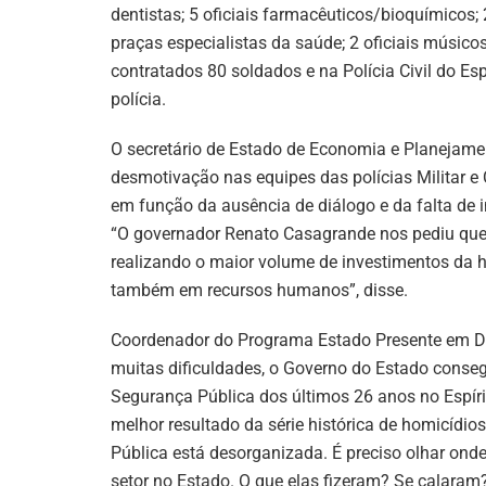
dentistas; 5 oficiais farmacêuticos/bioquímicos; 2
praças especialistas da saúde; 2 oficiais músic
contratados 80 soldados e na Polícia Civil do E
polícia.
O secretário de Estado de Economia e Planejame
desmotivação nas equipes das polícias Militar e C
em função da ausência de diálogo e da falta de 
“O governador Renato Casagrande nos pediu qu
realizando o maior volume de investimentos da hi
também em recursos humanos”, disse.
Coordenador do Programa Estado Presente em D
muitas dificuldades, o Governo do Estado conseg
Segurança Pública dos últimos 26 anos no Espíri
melhor resultado da série histórica de homicídio
Pública está desorganizada. É preciso olhar on
setor no Estado. O que elas fizeram? Se calaram