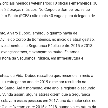
 oficiais médicos veterinários; 10 oficiais enfermeiros; 30
os e 22 praças músicos. No Corpo de Bombeiros, serão
spírito Santo (PCES) são mais 40 vagas para delegado de
nto, Álvaro Duboc, lembrou o quanto havia de
ivil e do Corpo de Bombeiros, no início da atual gestão,
investimentos na Segurança Pública entre 2015 e 2018.
e avançássemos, e avançamos muito. Estamos
stória da Segurança Pública, em infraestrutura e
efesa da Vida, Duboc ressaltou que, mesmo em meio a
uiu entregar no ano de 2019 o melhor resultado na
to Santo. Até o momento, este ano já registra o segundo
s. “Ainda assim, alguns atores dizem que a Segurança
de estavam essas pessoas em 2017, ano da maior crise no
? O que fizeram entre 2015 e 2018, quando a estrutura da