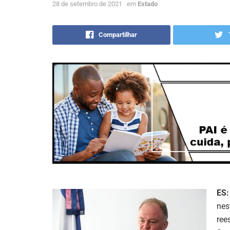
28 de setembro de 2021
em
Estado
Compartilhar
ES:
nes
ree