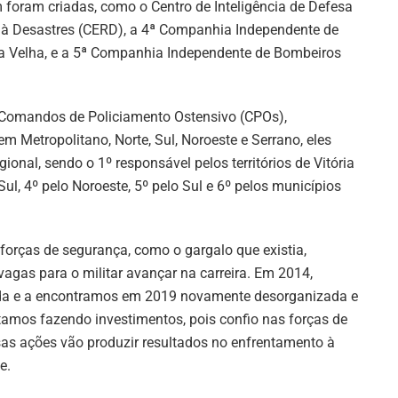
oram criadas, como o Centro de Inteligência de Defesa
ta à Desastres (CERD), a 4ª Companhia Independente de
ila Velha, e a 5ª Companhia Independente de Bombeiros
 Comandos de Policiamento Ostensivo (CPOs),
 Metropolitano, Norte, Sul, Noroeste e Serrano, eles
nal, sendo o 1º responsável pelos territórios de Vitória
 Sul, 4º pelo Noroeste, 5º pelo Sul e 6º pelos municípios
forças de segurança, como o gargalo que existia,
gas para o militar avançar na carreira. Em 2014,
ada e a encontramos em 2019 novamente desorganizada e
tamos fazendo investimentos, pois confio nas forças de
as ações vão produzir resultados no enfrentamento à
e.