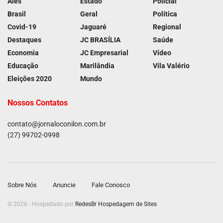
Ales
Estado
Policial
Brasil
Geral
Política
Covid-19
Jaguaré
Regional
Destaques
JC BRASÍLIA
Saúde
Economia
JC Empresarial
Vídeo
Educação
Marilândia
Vila Valério
Eleições 2020
Mundo
Nossos Contatos
contato@jornaloconilon.com.br
(27) 99702-0998
Sobre Nós
Anuncie
Fale Conosco
© 2026 - Hospedado por
RedesBr Hospedagem de Sites