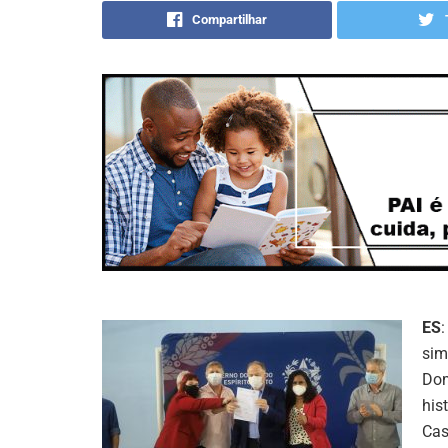
Compartilhar
ES
sim
Dom
his
Cas