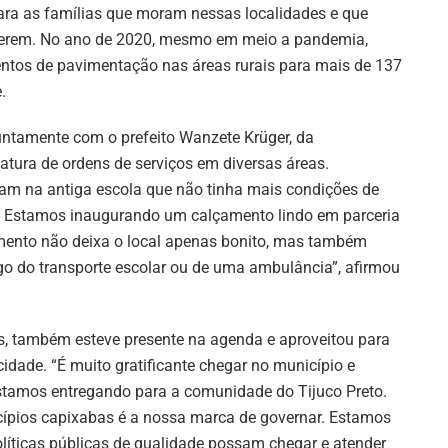
ara as famílias que moram nessas localidades e que
erem. No ano de 2020, mesmo em meio a pandemia,
ntos de pavimentação nas áreas rurais para mais de 137
.
juntamente com o prefeito Wanzete Krüger, da
tura de ordens de serviços em diversas áreas.
ram na antiga escola que não tinha mais condições de
a. Estamos inaugurando um calçamento lindo em parceria
mento não deixa o local apenas bonito, mas também
go do transporte escolar ou de uma ambulância”, afirmou
s, também esteve presente na agenda e aproveitou para
idade. “É muito gratificante chegar no município e
stamos entregando para a comunidade do Tijuco Preto.
cípios capixabas é a nossa marca de governar. Estamos
olíticas públicas de qualidade possam chegar e atender