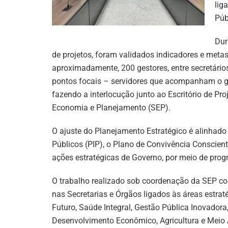
lig
Púb
Dur
de projetos, foram validados indicadores e metas
aproximadamente, 200 gestores, entre secretários
pontos focais – servidores que acompanham o ge
fazendo a interlocução junto ao Escritório de Pr
Economia e Planejamento (SEP).
O ajuste do Planejamento Estratégico é alinhad
Públicos (PIP), o Plano de Convivência Conscien
ações estratégicas de Governo, por meio de prog
O trabalho realizado sob coordenação da SEP con
nas Secretarias e Órgãos ligados às áreas estr
Futuro, Saúde Integral, Gestão Pública Inovador
Desenvolvimento Econômico, Agricultura e Meio Am