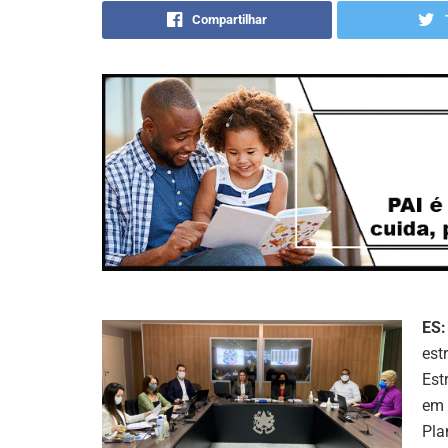
Compartilhar
ES:
est
Est
em 
Pla