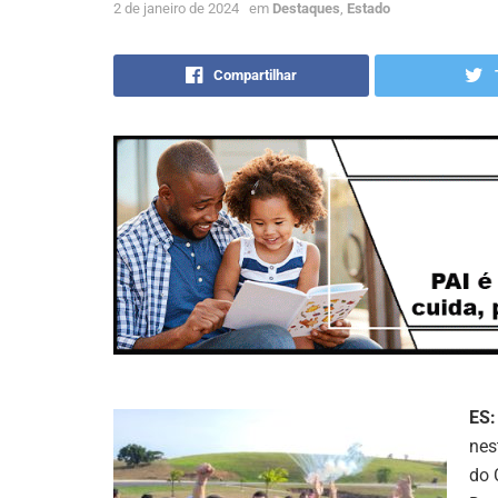
2 de janeiro de 2024
em
Destaques
,
Estado
Compartilhar
ES:
nes
do 