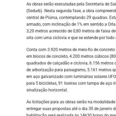
As obras serão executadas pela Secretaria de 
(Sedurb). Nesta segunda fase, a obra compreende
central de Piúma, contemplando 29 quadras. Está
armado, com inclinação de 1% em sentido a Orla
3,20 metros acrescido de 0,80 metros de faixa d
orla com uma ciclovia e que se estende por todo 
Conta com 3.920 metros de meio-fio de concret
em blocos de concreto, 4.200 metros cúbicos (80
quadrados de calçadão e ciclovia, 6.156 metros
de arborização para paisagismo, 5.161 metros q
em aço galvanizado com luminárias solares UFO 
para 5 bicicletas, 91 lixeiras com tampa de aço 
sinalização horizontal.
As licitações para as obras serão na modalidade
entregar suas propostas até o dia 30 de janeiro 
habilitação será realizada às 14h30 horas do mes