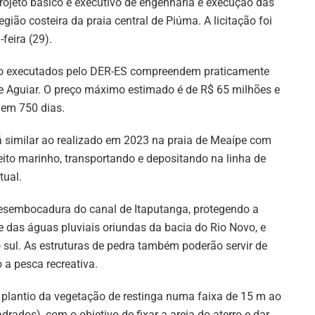
rojeto básico e executivo de engenharia e execução das
ião costeira da praia central de Piúma. A licitação foi
feira (29).
rão executados pelo DER-ES compreendem praticamente
e Aguiar. O preço máximo estimado é de R$ 65 milhões e
 em 750 dias.
rá similar ao realizado em 2023 na praia de Meaípe com
eito marinho, transportando e depositando na linha de
tual.
desembocadura do canal de Itaputanga, protegendo a
e das águas pluviais oriundas da bacia do Rio Novo, e
o sul. As estruturas de pedra também poderão servir de
a pesca recreativa.
o plantio da vegetação de restinga numa faixa de 15 m ao
rados), com o objetivo de fixar a areia do aterro e dar