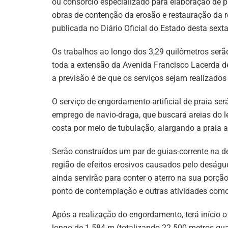
ou consórcio especializado para elaboração de p
obras de contenção da erosão e restauração da reg
publicada no Diário Oficial do Estado desta sexta-
Os trabalhos ao longo dos 3,29 quilômetros se
toda a extensão da Avenida Francisco Lacerda d
a previsão é de que os serviços sejam realizados
O serviço de engordamento artificial de praia se
emprego de navio-draga, que buscará areias do l
costa por meio de tubulação, alargando a praia a
Serão construídos um par de guias-corrente na 
região de efeitos erosivos causados pelo deságu
ainda servirão para conter o aterro na sua porçã
ponto de contemplação e outras atividades como 
Após a realização do engordamento, terá início 
longo de 1.584 m (totalizando 22.500 metros quad