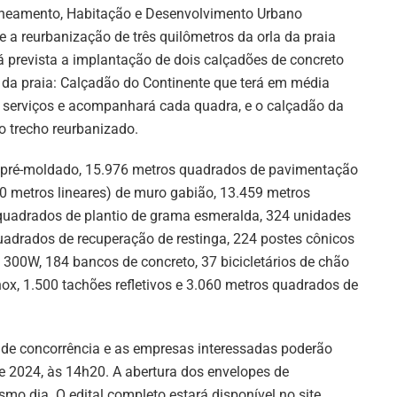
Saneamento, Habitação e Desenvolvimento Urbano
 a reurbanização de três quilômetros da orla da praia
 prevista a implantação de dois calçadões de concreto
 da praia: Calçadão do Continente que terá em média
e serviços e acompanhará cada quadra, e o calçadão da
o trecho reurbanizado.
o pré-moldado, 15.976 metros quadrados de pavimentação
0 metros lineares) de muro gabião, 13.459 metros
 quadrados de plantio de grama esmeralda, 324 unidades
uadrados de recuperação de restinga, 224 postes cônicos
300W, 184 bancos de concreto, 37 bicicletários de chão
inox, 1.500 tachões refletivos e 3.060 metros quadrados de
 de concorrência e as empresas interessadas poderão
de 2024, às 14h20. A abertura dos envelopes de
mo dia. O edital completo estará disponível no site