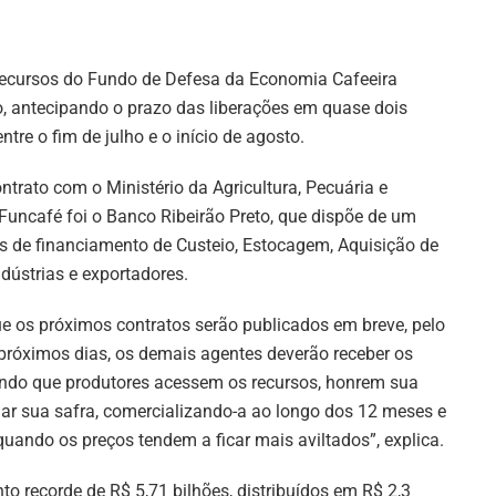
ecursos do Fundo de Defesa da Economia Cafeeira
nho, antecipando o prazo das liberações em quase dois
re o fim de julho e o início de agosto.
ontrato com o Ministério da Agricultura, Pecuária e
Funcafé foi o Banco Ribeirão Preto, que dispõe de um
as de financiamento de Custeio, Estocagem, Aquisição de
ndústrias e exportadores.
ue os próximos contratos serão publicados em breve, pelo
s próximos dias, os demais agentes deverão receber os
ando que produtores acessem os recursos, honrem sua
 sua safra, comercializando-a ao longo dos 12 meses e
quando os preços tendem a ficar mais aviltados”, explica.
o recorde de R$ 5,71 bilhões, distribuídos em R$ 2,3