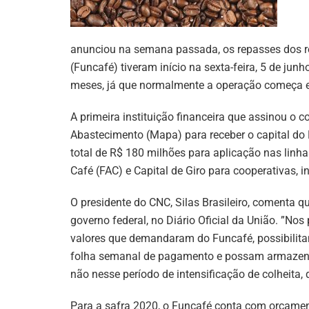
anunciou na semana passada, os repasses dos r
(Funcafé) tiveram início na sexta-feira, 5 de ju
meses, já que normalmente a operação começa ent
A primeira instituição financeira que assinou o c
Abastecimento (Mapa) para receber o capital do 
total de R$ 180 milhões para aplicação nas linh
Café (FAC) e Capital de Giro para cooperativas, i
O presidente do CNC, Silas Brasileiro, comenta q
governo federal, no Diário Oficial da União. ”No
valores que demandaram do Funcafé, possibilit
folha semanal de pagamento e possam armazenar
não nesse período de intensificação de colheita, 
Para a safra 2020, o Funcafé conta com orçament