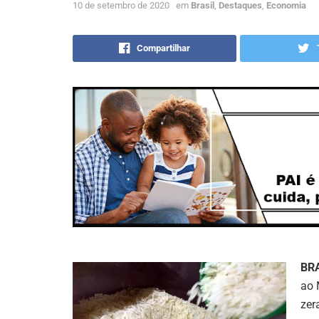
10 de setembro de 2020
em
Brasil
,
Destaques
,
Economia
Compartilhar
BR
ao 
zer