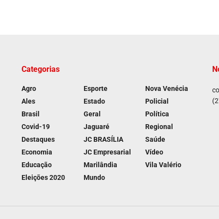
Categorias
N
Agro
Esporte
Nova Venécia
co
(2
Ales
Estado
Policial
Brasil
Geral
Política
Covid-19
Jaguaré
Regional
Destaques
JC BRASÍLIA
Saúde
Economia
JC Empresarial
Vídeo
Educação
Marilândia
Vila Valério
Eleições 2020
Mundo